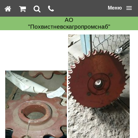
Меню
АО
"Похвистневскагропромснаб"